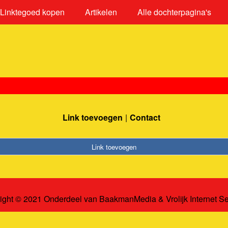
Linktegoed kopen
Artikelen
Alle dochterpagina's
Link toevoegen
Contact
Link toevoegen
ight © 2021 Onderdeel van
BaakmanMedia
&
Vrolijk Internet S